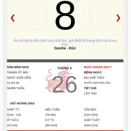
8
Ảo tưởng là đôi cánh của nhà thơ, giả thiết là thang trời của khoa
học.
Goethe - Đức
NĂM BÍNH NGỌ
NGÀY HOÀNG ĐẠO *
THÁNG 6
THÁNG ẤT MÙI
MỆNH NGÀY:
26
NGÀY GIÁP DẦN
ĐẠI KHÊ THỦY
15:50:56
(NƯỚC GIỮA KHE LỚN)
NHÂM THÂN
TIẾT KHÍ:
LẬP THU
GIỜ HOÀNG ĐẠO
GIÁP TÝ:
MẬU THÌN:
TÂN MÙI:
(23H - 1H)
(7H-9H)
(13H-15H)
ẤT SỬU:
KỶ TỴ:
GIÁP TUẤT:
(1H-3H)
(9H-11H)
(19H-21H)